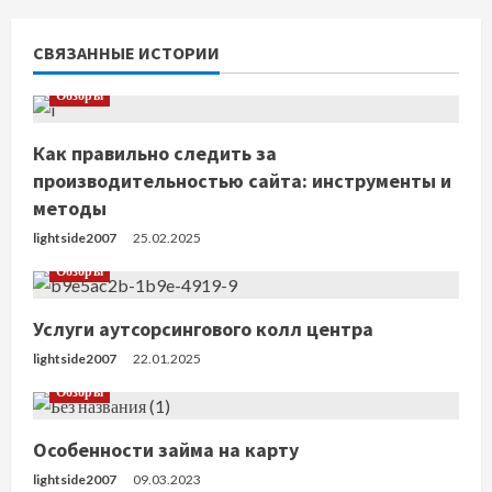
т
СВЯЗАННЫЕ ИСТОРИИ
ь
Обзоры
ч
Как правильно следить за
т
производительностью сайта: инструменты и
методы
е
lightside2007
25.02.2025
н
Обзоры
и
Услуги аутсорсингового колл центра
е
lightside2007
22.01.2025
Обзоры
Особенности займа на карту
lightside2007
09.03.2023