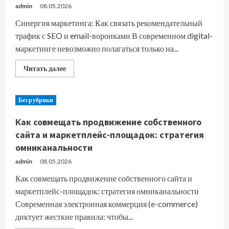
разных
admin
08.05.2026
этапах
воронки
Синергия маркетинга: Как связать рекомендательный
трафик с SEO и email-воронками В современном digital-
маркетинге невозможно полагаться только на...
Прочитать
Читать далее
больше
о
Синергия
маркетинга:
Без рубрики
Как
связать
рекомендательный
Как совмещать продвижение собственного
трафик
с
сайта и маркетплейс-площадок: стратегия
SEO
омниканальности
и
email-
воронками
admin
08.05.2026
Как совмещать продвижение собственного сайта и
маркетплейс-площадок: стратегия омниканальности
Современная электронная коммерция (e-commerce)
диктует жесткие правила: чтобы...