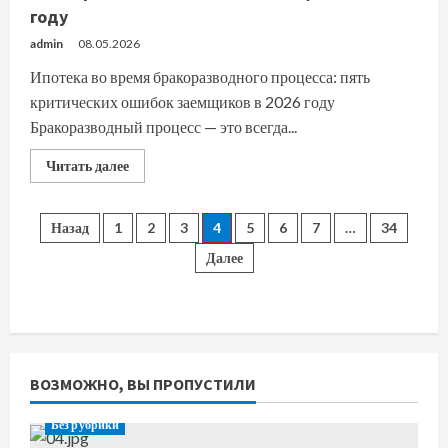
наследника:
году
факты
и
мифы
admin
08.05.2026
Ипотека во время бракоразводного процесса: пять
критических ошибок заемщиков в 2026 году
Бракоразводный процесс — это всегда...
Прочитать
Читать далее
больше
о
Ипотека
во
Пагинация
Назад
1
2
3
4
5
6
7
…
34
время
бракоразводного
Далее
процесса:
записей
пять
критических
ошибок
заемщиков
в
2026
году
ВОЗМОЖНО, ВЫ ПРОПУСТИЛИ
Без рубрики