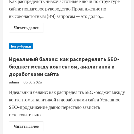
Как распределять низкочастотные ключи по структуре
сайта: пошаговое руководство Продвижение по
высокочастотным (ВЧ) запросам — это долго,...
Прочитать
Читать далее
больше
о
Как
распределять
Без рубрики
низкочастотные
ключи
по
Идеальный баланс: как распределять SEO-
структуре
сайта:
бюджет между контентом, аналитикой и
пошаговое
доработками сайта
руководство
admin
08.05.2026
Идеальный баланс: как распределять SEO-бюджет между
контентом, аналитикой и доработками сайта Успешное
SEO-продвижение давно перестало зависеть
исключительно...
Прочитать
Читать далее
больше