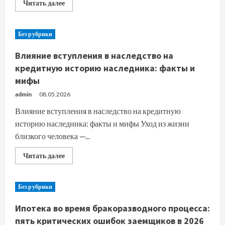
Прочитать
Читать далее
больше
о
Какие
ошибки
Без рубрики
на
старте
мешают
Влияние вступления в наследство на
новому
сайту
кредитную историю наследника: факты и
закрепиться
мифы
в
выдаче
admin
08.05.2026
Влияние вступления в наследство на кредитную
историю наследника: факты и мифы Уход из жизни
близкого человека —...
Прочитать
Читать далее
больше
о
Влияние
вступления
Без рубрики
в
наследство
на
Ипотека во время бракоразводного процесса:
кредитную
историю
пять критических ошибок заемщиков в 2026