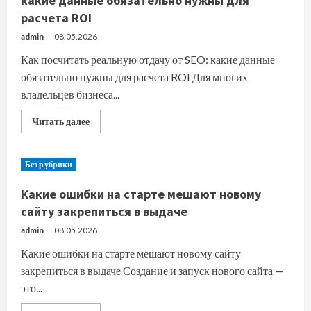
какие данные обязательно нужны для
неделю
расчета ROI
admin
08.05.2026
Как посчитать реальную отдачу от SEO: какие данные
обязательно нужны для расчета ROI Для многих
владельцев бизнеса...
Прочитать
Читать далее
больше
о
Как
посчитать
Без рубрики
реальную
отдачу
от
Какие ошибки на старте мешают новому
SEO:
какие
сайту закрепиться в выдаче
данные
обязательно
admin
08.05.2026
нужны
для
Какие ошибки на старте мешают новому сайту
расчета
ROI
закрепиться в выдаче Создание и запуск нового сайта —
это...