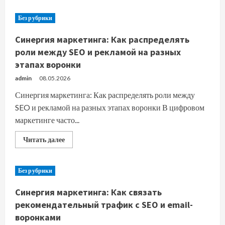
о
Идеальный
баланс:
Без рубрики
как
распределять
SEO-
Синергия маркетинга: Как распределять
бюджет
между
роли между SEO и рекламой на разных
контентом,
этапах воронки
аналитикой
и
доработками
admin
08.05.2026
сайта
Синергия маркетинга: Как распределять роли между
SEO и рекламой на разных этапах воронки В цифровом
маркетинге часто...
Прочитать
Читать далее
больше
о
Синергия
маркетинга:
Без рубрики
Как
распределять
роли
Синергия маркетинга: Как связать
между
SEO
рекомендательный трафик с SEO и email-
и
воронками
рекламой
на