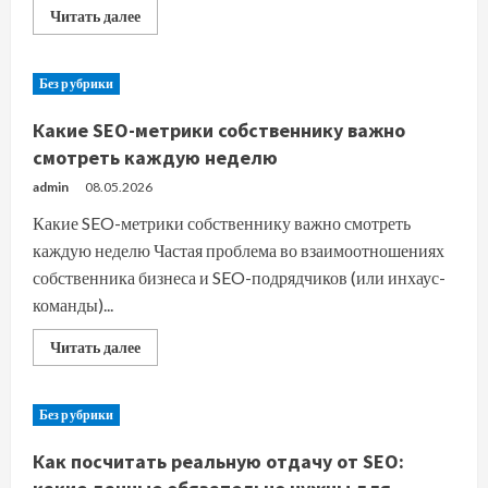
Прочитать
Читать далее
больше
о
Как
совмещать
Без рубрики
продвижение
собственного
сайта
Какие SEO-метрики собственнику важно
и
маркетплейс-
смотреть каждую неделю
площадок:
стратегия
admin
08.05.2026
омниканальности
Какие SEO-метрики собственнику важно смотреть
каждую неделю Частая проблема во взаимоотношениях
собственника бизнеса и SEO-подрядчиков (или инхаус-
команды)...
Прочитать
Читать далее
больше
о
Какие
SEO-
Без рубрики
метрики
собственнику
важно
Как посчитать реальную отдачу от SEO:
смотреть
каждую