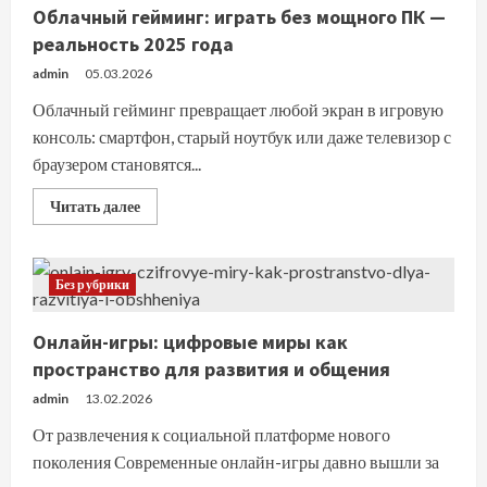
Облачный гейминг: играть без мощного ПК —
реальность 2025 года
admin
05.03.2026
Облачный гейминг превращает любой экран в игровую
консоль: смартфон, старый ноутбук или даже телевизор с
браузером становятся...
Прочитать
Читать далее
больше
о
Облачный
гейминг:
играть
Без рубрики
без
мощного
ПК
Онлайн-игры: цифровые миры как
—
реальность
пространство для развития и общения
2025
года
admin
13.02.2026
От развлечения к социальной платформе нового
поколения Современные онлайн-игры давно вышли за