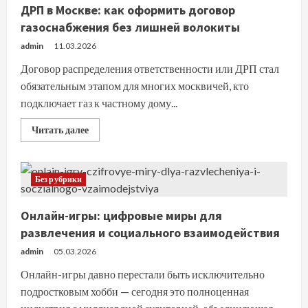
для
ДРП в Москве: как оформить договор
стабильного
газоснабжения
газоснабжения без лишней волокиты
admin
11.03.2026
Договор распределения ответственности или ДРП стал
обязательным этапом для многих москвичей, кто
подключает газ к частному дому...
Прочитать
Читать далее
больше
о
ДРП
в
Москве:
Без рубрики
как
оформить
договор
Онлайн-игры: цифровые миры для
газоснабжения
без
развлечения и социального взаимодействия
лишней
волокиты
admin
05.03.2026
Онлайн-игры давно перестали быть исключительно
подростковым хобби — сегодня это полноценная