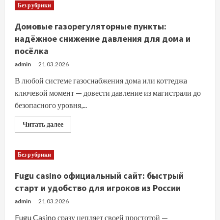
грамотно
Без рубрики
использовать
ChatGPT
при
Домовые газорегуляторные пункты:
написании
курсовой
надёжное снижение давления для дома и
работы:
посёлка
практические
советы
и
admin
21.03.2026
этические
принципы
В любой системе газоснабжения дома или коттеджа
ключевой момент — довести давление из магистрали до
безопасного уровня,...
Прочитать
Читать далее
больше
о
Домовые
газорегуляторные
Без рубрики
пункты:
надёжное
снижение
Fugu casino официальный сайт: быстрый
давления
для
старт и удобство для игроков из России
дома
и
admin
21.03.2026
посёлка
Fugu Casino сразу цепляет своей простотой —