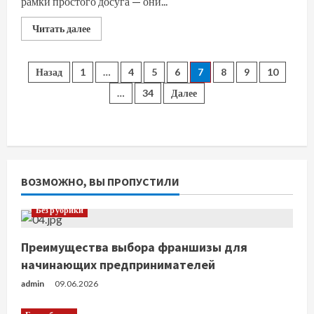
рамки простого досуга — они...
Прочитать
Читать далее
больше
о
Онлайн-
игры:
Пагинация
Назад
1
…
4
5
6
7
8
9
10
цифровые
миры
…
34
Далее
как
записей
пространство
для
развития
и
общения
ВОЗМОЖНО, ВЫ ПРОПУСТИЛИ
Без рубрики
Преимущества выбора франшизы для
начинающих предпринимателей
admin
09.06.2026