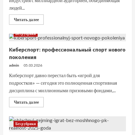
индустрия с миллиардной аудиторией, объединяющая
людей...
Прочитать
Читать далее
больше
о
Онлайн-
Без рубрики
игры:
цифровые
миры
Киберспорт: профессиональный спорт нового
для
развлечения
поколения
и
социального
admin
05.03.2026
взаимодействия
Киберспорт давно перестал быть «игрой для
подростков» — сегодня это полноценная спортивная
дисциплина с миллионными призовыми фондами,...
Прочитать
Читать далее
больше
о
Киберспорт:
профессиональный
спорт
Без рубрики
нового
поколения