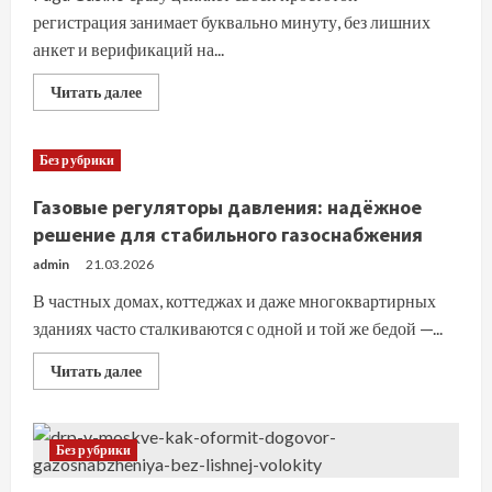
регистрация занимает буквально минуту, без лишних
анкет и верификаций на...
Прочитать
Читать далее
больше
о
Fugu
casino
Без рубрики
официальный
сайт:
быстрый
Газовые регуляторы давления: надёжное
старт
и
решение для стабильного газоснабжения
удобство
для
admin
21.03.2026
игроков
из
В частных домах, коттеджах и даже многоквартирных
России
зданиях часто сталкиваются с одной и той же бедой —...
Прочитать
Читать далее
больше
о
Газовые
регуляторы
давления:
Без рубрики
надёжное
решение