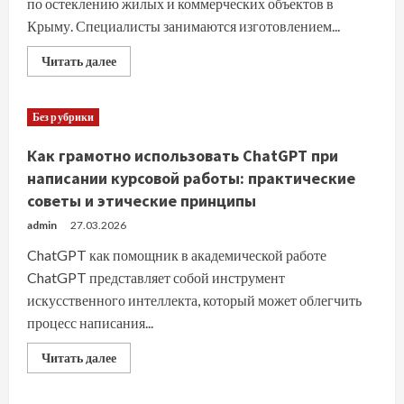
по остеклению жилых и коммерческих объектов в
Крыму. Специалисты занимаются изготовлением...
Прочитать
Читать далее
больше
о
Услуги
компании
Без рубрики
ОкнаТек
в
Крыму
Как грамотно использовать ChatGPT при
написании курсовой работы: практические
советы и этические принципы
admin
27.03.2026
ChatGPT как помощник в академической работе
ChatGPT представляет собой инструмент
искусственного интеллекта, который может облегчить
процесс написания...
Прочитать
Читать далее
больше
о
Как