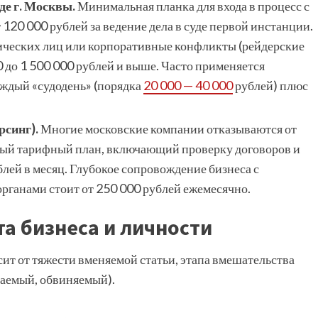
де г. Москвы.
Минимальная планка для входа в процесс с
120 000 рублей за ведение дела в суде первой инстанции.
ических лиц или корпоративные конфликты (рейдерские
 до 1 500 000 рублей и выше. Часто применяется
аждый «судодень» (порядка
20 000 — 40 000
рублей) плюс
рсинг).
Многие московские компании отказываются от
вый тарифный план, включающий проверку договоров и
лей в месяц. Глубокое сопровождение бизнеса с
органами стоит от 250 000 рублей ежемесячно.
а бизнеса и личности
ит от тяжести вменяемой статьи, этапа вмешательства
ваемый, обвиняемый).