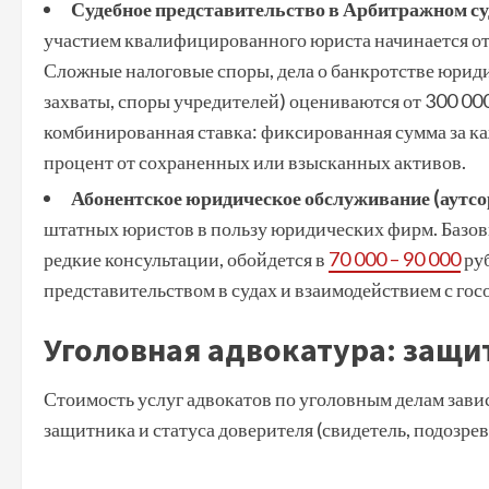
Судебное представительство в Арбитражном су
участием квалифицированного юриста начинается от 
Сложные налоговые споры, дела о банкротстве юрид
захваты, споры учредителей) оцениваются от 300 000
комбинированная ставка: фиксированная сумма за к
процент от сохраненных или взысканных активов.
Абонентское юридическое обслуживание (аутсо
штатных юристов в пользу юридических фирм. Базо
редкие консультации, обойдется в
70 000 – 90 000
руб
представительством в судах и взаимодействием с гос
Уголовная адвокатура: защит
Стоимость услуг адвокатов по уголовным делам завис
защитника и статуса доверителя (свидетель, подозре