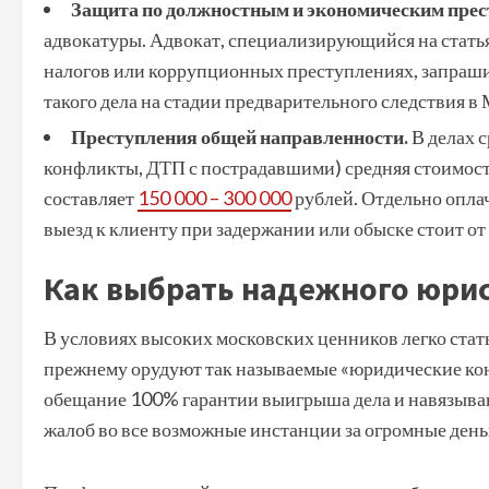
Защита по должностным и экономическим прест
адвокатуры. Адвокат, специализирующийся на статья
налогов или коррупционных преступлениях, запраши
такого дела на стадии предварительного следствия в 
Преступления общей направленности.
В делах 
конфликты, ДТП с пострадавшими) средняя стоимость
составляет
150 000 – 300 000
рублей. Отдельно оплач
выезд к клиенту при задержании или обыске стоит от 
Как выбрать надежного юри
В условиях высоких московских ценников легко стат
прежнему орудуют так называемые «юридические кон
обещание 100% гарантии выигрыша дела и навязыван
жалоб во все возможные инстанции за огромные день