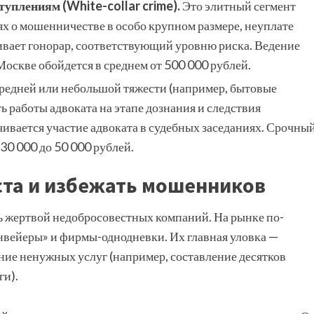
уплениям (White-collar crime).
Это элитный сегмент
х о мошенничестве в особо крупном размере, неуплате
вает гонорар, соответствующий уровню риска. Ведение
Москве обойдется в среднем от 500 000 рублей.
средней или небольшой тяжести (например, бытовые
 работы адвоката на этапе дознания и следствия
ивается участие адвоката в судебных заседаниях. Срочны
30 000 до 50 000 рублей.
ста и избежать мошенников
ь жертвой недобросовестных компаний. На рынке по-
вейеры» и фирмы-однодневки. Их главная уловка —
ие ненужных услуг (например, составление десятков
ги).