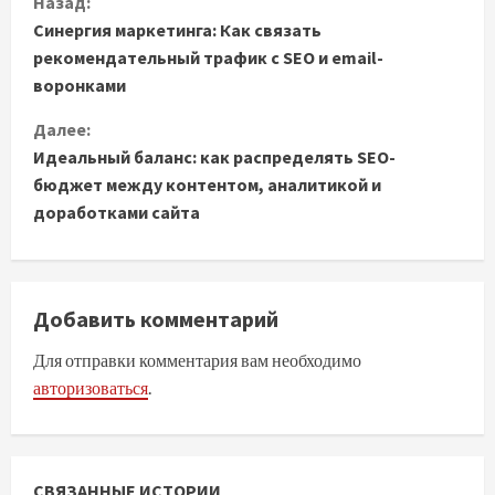
Назад:
Синергия маркетинга: Как связать
р
рекомендательный трафик с SEO и email-
о
воронками
д
Далее:
Идеальный баланс: как распределять SEO-
о
бюджет между контентом, аналитикой и
доработками сайта
л
ж
и
Добавить комментарий
т
Для отправки комментария вам необходимо
авторизоваться
.
ь
ч
СВЯЗАННЫЕ ИСТОРИИ