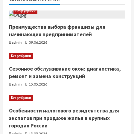
т
Без рубрики
е
н
Преимущества выбора франшизы для
начинающих предпринимателей
и
admin
09.06.2026
е
Без рубрики
Сезонное обслуживание окон: диагностика,
ремонт и замена конструкций
admin
15.05.2026
Без рубрики
Особенности налогового резидентства для
экспатов при продаже жилья в крупных
городах России
admin
13.05.2026