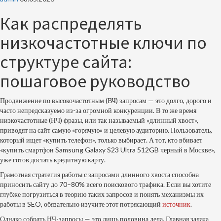
Как распределять
низкочастотные ключи по
структуре сайта:
пошаговое руководство
Продвижение по высокочастотным (ВЧ) запросам — это долго, дорого и
часто непредсказуемо из-за огромной конкуренции. В то же время
низкочастотные (НЧ) фразы, или так называемый «длинный хвост»,
приводят на сайт самую «горячую» и целевую аудиторию. Пользователь,
который ищет «купить телефон», только выбирает. А тот, кто вбивает
«купить смартфон Samsung Galaxy S23 Ultra 512GB черный в Москве»,
уже готов достать кредитную карту.
Грамотная стратегия работы с запросами длинного хвоста способна
приносить сайту до 70–80% всего поискового трафика. Если вы хотите
глубже погрузиться в теорию таких запросов и понять механизмы их
работы в SEO, обязательно изучите этот потрясающий
источник
.
Однако собрать НЧ-запросы — это лишь половина дела. Главная задача