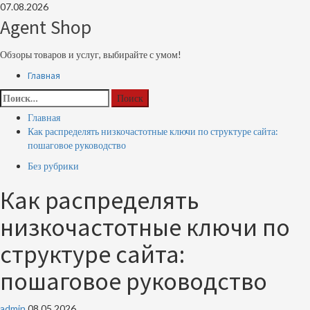
Перейти
07.08.2026
к
Agent Shop
содержимому
Обзоры товаров и услуг, выбирайте с умом!
Основное
Главная
меню
Найти:
Главная
Как распределять низкочастотные ключи по структуре сайта:
пошаговое руководство
Без рубрики
Как распределять
низкочастотные ключи по
структуре сайта:
пошаговое руководство
admin
08.05.2026