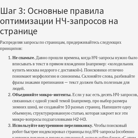
Шаг 3: Основные правила
оптимизации НЧ-запросов на
странице
Распределяя запросы по страницам, придерживайтесь следующих
принципов:
Не спамьте.
Давно прошли времена, когда НЧ-запросы нужно было
вписывать в текст в прямом вхождении (например: «холодильник
купить москва недорого с доставкой»). Поисковики отлично
понимают морфологию и синонимы. Склоняйте слова, разбивайте
фразы знаками препинания — текст должен быть полезным для
людей.
Объединяйте микро-интенты.
Если у вас есть десять НЧ-запросов,
связанных с одной узкой темой (например, про выбор размера
зимних шин), не создавайте 10 разных страниц. Напишите одну
объемную, структурированную статью, которая закроет все эти
микро-вопросы подзаголовками H2-H3.
Используйте внутреннюю перелинковку.
Чтобы поисковый
робот быстрее индексировал страницы под НЧ-запросы (особенно
карточки товаров и теговые страницы), используйте блоки «С этим