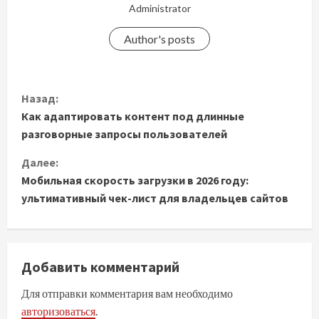
Administrator
Author's posts
П
Назад:
Как адаптировать контент под длинные
р
разговорные запросы пользователей
о
Далее:
д
Мобильная скорость загрузки в 2026 году:
ультимативный чек-лист для владельцев сайтов
о
л
Добавить комментарий
ж
Для отправки комментария вам необходимо
и
авторизоваться
.