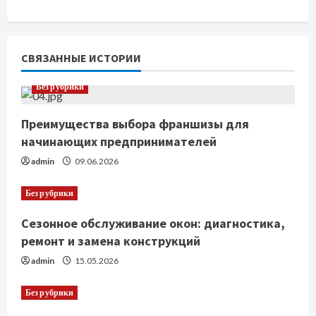
т
ь
СВЯЗАННЫЕ ИСТОРИИ
ч
Без рубрики
т
Преимущества выбора франшизы для
е
начинающих предпринимателей
н
admin
09.06.2026
и
Без рубрики
е
Сезонное обслуживание окон: диагностика,
ремонт и замена конструкций
admin
15.05.2026
Без рубрики