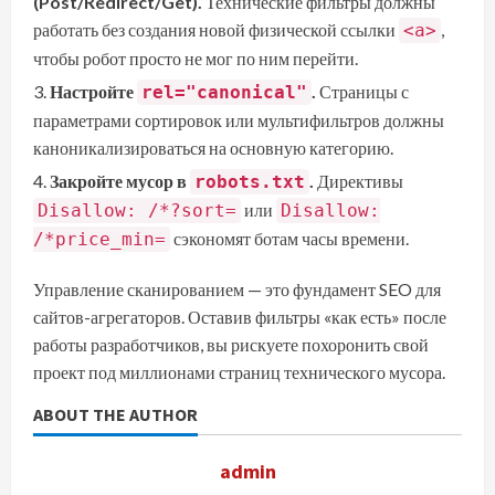
(Post/Redirect/Get).
Технические фильтры должны
работать без создания новой физической ссылки
,
<a>
чтобы робот просто не мог по ним перейти.
Настройте
.
Страницы с
rel="canonical"
параметрами сортировок или мультифильтров должны
каноникализироваться на основную категорию.
Закройте мусор в
.
Директивы
robots.txt
или
Disallow: /*?sort=
Disallow:
сэкономят ботам часы времени.
/*price_min=
Управление сканированием — это фундамент SEO для
сайтов-агрегаторов. Оставив фильтры «как есть» после
работы разработчиков, вы рискуете похоронить свой
проект под миллионами страниц технического мусора.
ABOUT THE AUTHOR
admin