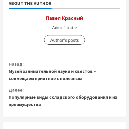
ABOUT THE AUTHOR
Павел Красный
Administrator
Author's posts
П
Назад:
Музей занимательной науки и квестов –
р
совмещаем приятное с полезным
о
Далее:
д
Популярные виды складского оборудования и их
преимущества
о
л