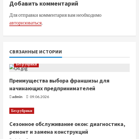
Добавить комментарий
ж
Для отправки комментария вам необходимо
и
авторизоваться
.
т
ь
СВЯЗАННЫЕ ИСТОРИИ
ч
Без рубрики
т
Преимущества выбора франшизы для
е
начинающих предпринимателей
н
admin
09.06.2026
и
Без рубрики
е
Сезонное обслуживание окон: диагностика,
ремонт и замена конструкций