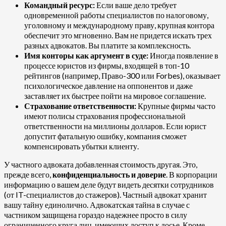
Командный ресурс:
Если ваше дело требует
одновременной работы специалистов по налоговому,
уголовному и международному праву, крупная контора
обеспечит это мгновенно. Вам не придется искать трех
разных адвокатов. Вы платите за комплексность.
Имя конторы как аргумент в суде:
Иногда появление в
процессе юристов из фирмы, входящей в топ-10
рейтингов (например, Право-300 или Forbes), оказывает
психологическое давление на оппонентов и даже
заставляет их быстрее пойти на мировое соглашение.
Страхование ответственности:
Крупные фирмы часто
имеют полисы страхования профессиональной
ответственности на миллионы долларов. Если юрист
допустит фатальную ошибку, компания сможет
компенсировать убытки клиенту.
У частного адвоката добавленная стоимость другая. Это,
прежде всего,
конфиденциальность и доверие
. В корпорации
информацию о вашем деле будут видеть десятки сотрудников
(от IT-специалистов до стажеров). Частный адвокат хранит
вашу тайну единолично. Адвокатская тайна в случае с
частником защищена гораздо надежнее просто в силу
ограниченного круга лиц, имеющих доступ к досье. Кроме