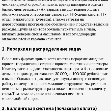
чек невидимой строкой вписаны: аренда шикарного офиса в
бизнес-центре класса «А», зарплата внушительного штата
обслуживающего персонала (секретари, HR-специалисты, IT-
отдел, маркетологи, курьеры), а также затраты на
дорогостоящее программное обеспечение и представительские
расходы. Крупная контора обязана пускать пыль в глаза,
внушать доверие своим масштабом, и все эти декорации
оплачиваются из кармана клиентов.
2. Иерархия и распределение задач
В больших фирмах применяется жесткая иерархия: младшие
юристы (паралигалы), старшие юристы, советники и партнеры.
Клиенту часто продают «звездного» партнера за баснословные
деньги (например, по ставке от 30 000 до 100 000 рублей в час
и выше). Однако на практике рутинную, а иногда и основную
работу по делу выполняют младшие сотрудники, чья реальная
ценность на рынке труда в разы ниже выставленного клиенту
счета. Тем не менее, клиент оплачивает весь этот
многослойный пирог.
3. Биллинговая система (почасовая оплата)