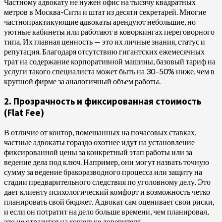
Частному адвокату не нужен офис на тысячу квадратных
метров в Москва-Сити и штат из десяти секретарей. Многие
частнопрактикующие адвокаты арендуют небольшие, но
уютные кабинеты или работают в коворкингах переговорного
типа. Их главная ценность — это их личные знания, статус и
репутация. Благодаря отсутствию гигантских ежемесячных
трат на содержание корпоративной машины, базовый тариф на
услуги такого специалиста может быть на 30–50% ниже, чем в
крупной фирме за аналогичный объем работы.
2. Прозрачность и фиксированная стоимость
(Flat Fee)
В отличие от контор, помешанных на почасовых ставках,
частные адвокаты гораздо охотнее идут на установление
фиксированной цены за конкретный этап работы или за
ведение дела под ключ. Например, они могут назвать точную
сумму за ведение бракоразводного процесса или защиту на
стадии предварительного следствия по уголовному делу. Это
дает клиенту психологический комфорт и возможность четко
планировать свой бюджет. Адвокат сам оценивает свои риски,
и если он потратит на дело больше времени, чем планировал,
это не отразится на кошельке доверителя.