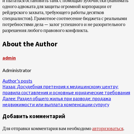
и пытаться остановить танк с помощью зубочистки (нанимать
одного адвоката для защиты огромной корпорации от
рейдерского захвата, требующего работы десятков
специалистов). Грамотное соотнесение бюджета с реальными
потребностями дела — залог успешного и не разорительного
разрешения любого правового конфликта.
About the Author
admin
Administrator
Author's posts
Продолжить
Назад:
Досудебная претензия к медицинскому центру:
правила составления и основные юридические требования
чтение
Далее:
Раздел общего жилья при разводе: продажа
недвижимости или выплата компенсации супругу
Добавить комментарий
Для отправки комментария вам необходимо
авторизоваться
.