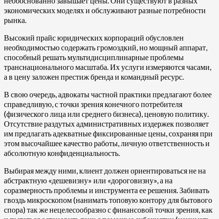
необоснованно завышает цены. Они существуют в разных
экономических моделях и обслуживают разные потребности
рынка.
Высокий прайс юридических корпораций обусловлен
необходимостью содержать громоздкий, но мощный аппарат,
способный решать мультидисциплинарные проблемы
транснационального масштаба. Их услуги измеряются часами,
а в цену заложен престиж бренда и командный ресурс.
В свою очередь, адвокаты частной практики предлагают более
справедливую, с точки зрения конечного потребителя
(физического лица или среднего бизнеса), ценовую политику.
Отсутствие раздутых административных издержек позволяет
им предлагать адекватные фиксированные цены, сохраняя при
этом высочайшее качество работы, личную ответственность и
абсолютную конфиденциальность.
Выбирая между ними, клиент должен ориентироваться не на
абстрактную «дешевизну» или «дороговизну», а на
соразмерность проблемы и инструмента ее решения. Забивать
гвоздь микроскопом (нанимать топовую контору для бытового
спора) так же нецелесообразно с финансовой точки зрения, как