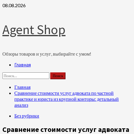
Перейти
08.08.2026
к
содержимому
Agent Shop
Обзоры товаров и услуг, выбирайте с умом!
Основное
Главная
меню
Найти:
Главная
Сравнение стоимости услуг адвоката по частной
практике и юриста из крупной конторы: детальный
анализ
Без рубрики
Сравнение стоимости услуг адвоката