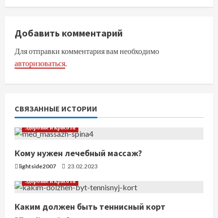
о
л
Добавить комментарий
ж
Для отправки комментария вам необходимо
авторизоваться
.
и
т
ь
СВЯЗАННЫЕ ИСТОРИИ
ч
Здоровье и красота
т
Кому нужен лечебный массаж?
е
lightside2007
23.02.2023
Здоровье и красота
н
Каким должен быть теннисный корт
и