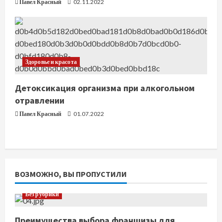
Павел Красный
02.11.2022
е
Здоровье и красота
Детоксикация организма при алкогольном
отравлении
Павел Красный
01.07.2022
ВОЗМОЖНО, ВЫ ПРОПУСТИЛИ
Без рубрики
Преимущества выбора франшизы для