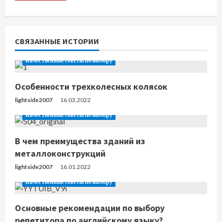
и
т
ь
СВЯЗАННЫЕ ИСТОРИИ
ч
Качественные советы по выбору
т
Особенности трехколесных колясок
е
lightside2007
16.03.2022
Качественные советы по выбору
н
В чем преимущества зданий из
и
металлоконструкций
е
lightside2007
16.01.2022
Качественные советы по выбору
Основные рекомендации по выбору
репетитора по английскому языку?