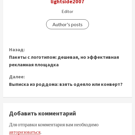
lightside2007
Editor
Author's posts
П
Назад:
Пакеты с логотипом: дешевая, но эффективная
р
рекламная площадка
о
Далее:
д
Выписка из роддома: взять одеяло или конверт?
о
л
Добавить комментарий
ж
Для отправки комментария вам необходимо
авторизоваться
.