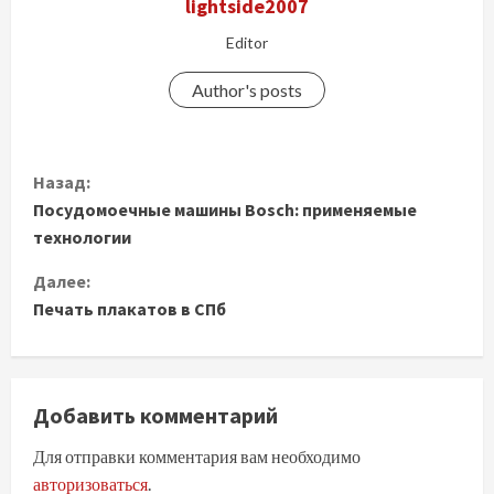
lightside2007
Editor
Author's posts
П
Назад:
Посудомоечные машины Bosch: применяемые
р
технологии
о
Далее:
д
Печать плакатов в СПб
о
л
Добавить комментарий
ж
Для отправки комментария вам необходимо
авторизоваться
.