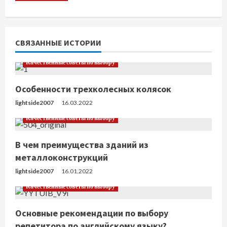
и
т
ь
СВЯЗАННЫЕ ИСТОРИИ
ч
Качественные советы по выбору
т
Особенности трехколесных колясок
е
lightside2007
16.03.2022
Качественные советы по выбору
н
В чем преимущества зданий из
и
металлоконструкций
е
lightside2007
16.01.2022
Качественные советы по выбору
Основные рекомендации по выбору
репетитора по английскому языку?