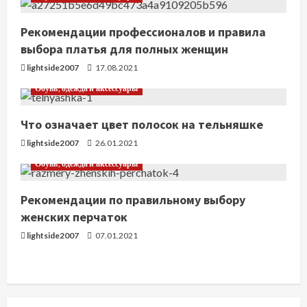
ч
т
Рекомендации профессионалов и правила
выбора платья для полных женщин
е
lightside2007
17.08.2021
н
Обувь, одежда и аксессуары
и
Что означает цвет полосок на тельняшке
е
lightside2007
26.01.2021
Обувь, одежда и аксессуары
Рекомендации по правильному выбору
женских перчаток
lightside2007
07.01.2021