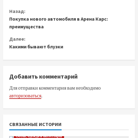
П
Назад:
Покупка нового автомобиля в Арена Карс:
р
преимущества
о
Далее:
д
Какими бывают блузки
о
л
Добавить комментарий
ж
Для отправки комментария вам необходимо
авторизоваться
.
и
т
ь
СВЯЗАННЫЕ ИСТОРИИ
Обувь, одежда и аксессуары