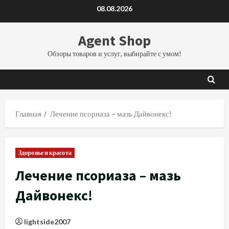
Перейти
08.08.2026
к
содержимому
Agent Shop
Обзоры товаров и услуг, выбирайте с умом!
Главная
Лечение псориаза – мазь Дайвонекс!
Здоровье и красота
Лечение псориаза – мазь
Дайвонекс!
lightside2007