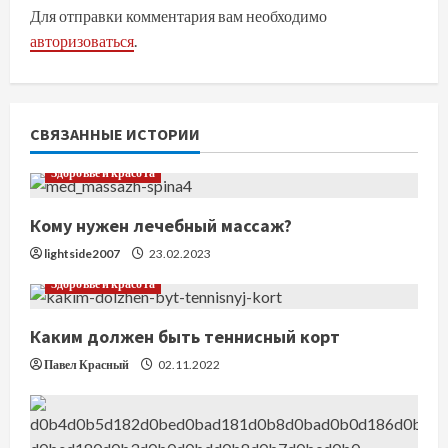
ж
Для отправки комментария вам необходимо
авторизоваться
.
и
т
ь
СВЯЗАННЫЕ ИСТОРИИ
ч
Здоровье и красота
т
Кому нужен лечебный массаж?
е
lightside2007
23.02.2023
Здоровье и красота
н
Каким должен быть теннисный корт
и
Павел Красный
02.11.2022
е