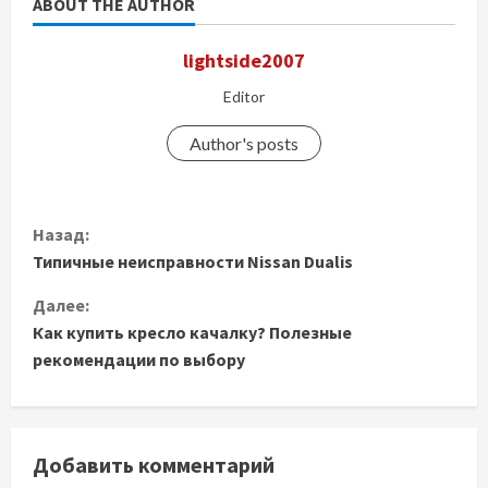
ABOUT THE AUTHOR
lightside2007
Editor
Author's posts
П
Назад:
Типичные неисправности Nissan Dualis
р
Далее:
о
Как купить кресло качалку? Полезные
д
рекомендации по выбору
о
л
Добавить комментарий