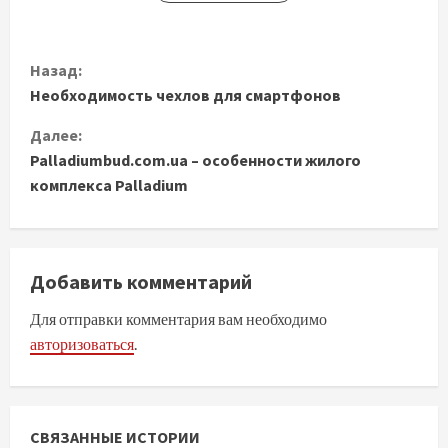
П
Назад:
Необходимость чехлов для смартфонов
р
Далее:
о
Palladiumbud.com.ua – особенности жилого
д
комплекса Palladium
о
л
Добавить комментарий
ж
Для отправки комментария вам необходимо
авторизоваться
.
и
т
ь
СВЯЗАННЫЕ ИСТОРИИ