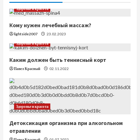
ч
Здоровье и красота
т
Кому нужен лечебный массаж?
е
lightside2007
23.02.2023
Здоровье и красота
н
Каким должен быть теннисный корт
и
Павел Красный
02.11.2022
е
Здоровье и красота
Детоксикация организма при алкогольном
отравлении
Павел Красный
01.07.2022