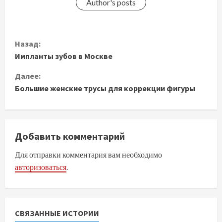
Author's posts
П
Назад:
Импланты зубов в Москве
р
Далее:
о
Большие женские трусы для коррекции фигуры
д
о
Добавить комментарий
л
Для отправки комментария вам необходимо
ж
авторизоваться
.
и
т
СВЯЗАННЫЕ ИСТОРИИ