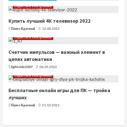
ь
Гаджеты и электроника
ч
Купить лучший 4К телевизор 2022
т
Павел Красный
13.08.2022
е
Гаджеты и электроника
н
Счетчик импульсов — важный элемент в
цепях автоматики
и
lightside2007
06.03.2022
е
Гаджеты и электроника
Бесплатные онлайн игры для ПК — тройка
лучших
Павел Красный
21.10.2021