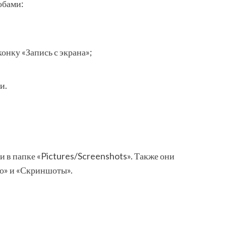
обами:
онку «Запись с экрана»;
и.
 в папке «Pictures/Screenshots». Также они
ео» и «Скриншоты».