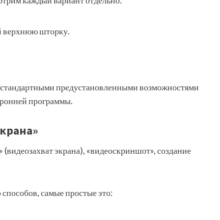
отрим каждый вариант отдельно:
ой верхнюю шторку.
ся стандартными предустановленными возможностями
оронней программы.
экрана»
 (видеозахват экрана), «видеоскриншот», создание
 способов, самые простые это: