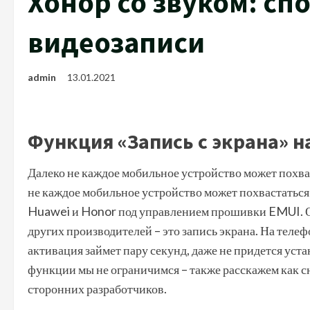
Хонор со звуком: с
видеозаписи
admin
13.01.2021
Функция «Запись с экрана» н
Далеко не каждое мобильное устройство может похва
не каждое мобильное устройство может похвастатьс
Huawei и Honor под управлением прошивки EMUI. Од
других производителей – это запись экрана. На теле
активация займет пару секунд, даже не придется ус
функции мы не ограничимся – также расскажем как 
сторонних разработчиков.