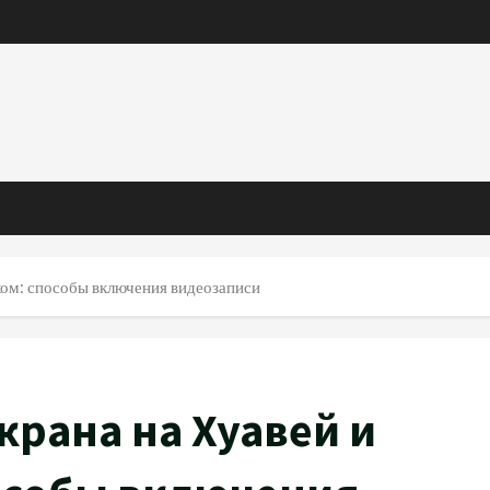
уком: способы включения видеозаписи
крана на Хуавей и