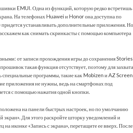
ошивки EMUI. Одна из функций, которую редко встретишь
экрана. На телефонах Huawei и Honor она доступна по
не придется устанавливать дополнительные приложения. Н
расскажем как снимать скринкасты с помощью компьютера
зными: от записи прохождения игры до сохранения Stories
прошивок такая функция отсутствует, поэтому для захват
ь специальные программы, такие как Mobizen и AZ Screen
ие приложения не нужны, ведь на смартфонах под
яется с помощью нажатия одной кнопки.
сположена на панели быстрых настроек, но по умолчанию
й экран». Для этого раскройте шторку уведомлений и
ц на иконке «Запись с экрана», перетащите ее вверх. После