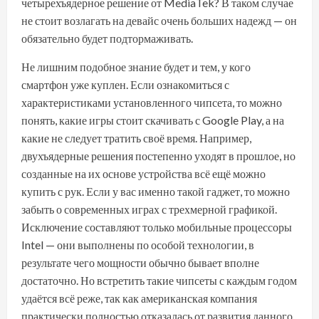
четырехъядерное решение от MediaTek? В таком случае
не стоит возлагать на девайс очень больших надежд — он
обязательно будет подтормаживать.
Не лишним подобное знание будет и тем, у кого
смартфон уже куплен. Если ознакомиться с
характеристиками установленного чипсета, то можно
понять, какие игры стоит скачивать с Google Play, а на
какие не следует тратить своё время. Например,
двухъядерные решения постепенно уходят в прошлое, но
созданные на их основе устройства всё ещё можно
купить с рук. Если у вас именно такой гаджет, то можно
забыть о современных играх с трехмерной графикой.
Исключение составляют только
мобильные процессоры
Intel — они выполнены по особой технологии, в
результате чего мощности обычно бывает вполне
достаточно. Но встретить такие чипсеты с каждым годом
удаётся всё реже, так как американская компания
практически полностью отказалась от развития данного