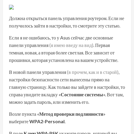
Должна открыться панель управления роутером. Если не
получилось зайти в настройки, то смотрите
эту
статью.
Если я не ошибаюсь, то у Asus сейчас две основные
панели управления
(я имею введу на вид)
. Первая
темная, новая, а вторая более светлая. Все зависит от
прошивки, которая установлена на вашем устройстве.
В новой панели управления
(в прочем, как и в старой)
,
настройки безопасности сети вынесены прямо на
главную страницу. Как только вы зайдете в настройки, то
справа увидите вкладку «
Состояние системы
«. Вот там,
можно задать пароль, или изменить его.
Возле пункта «
Метод проверки подлинности
»
выберите
WPA2-Personal
.
В поле
Ключ WPA-PSK
укажите пароль, который вы