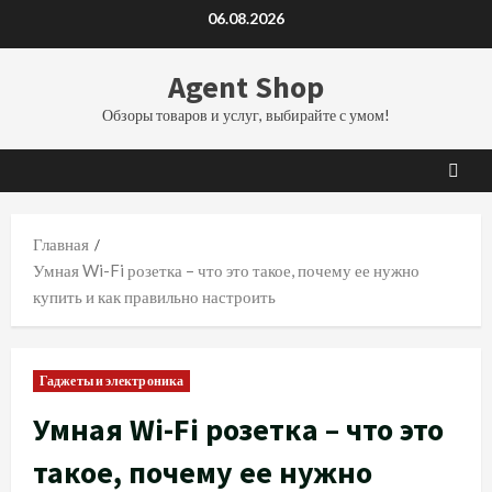
Перейти
06.08.2026
к
содержимому
Agent Shop
Обзоры товаров и услуг, выбирайте с умом!
Главная
Умная Wi-Fi розетка – что это такое, почему ее нужно
купить и как правильно настроить
Гаджеты и электроника
Умная Wi-Fi розетка – что это
такое, почему ее нужно