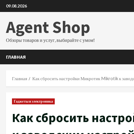
Перейти
09.08.2026
к
содержимому
Agent Shop
Обзоры товаров и услуг, выбирайте с умом!
ГЛАВНАЯ
Главная
Как сбросить настройки Микротик Mikrotik к заво
Гаджеты и электроника
Как сбросить настро