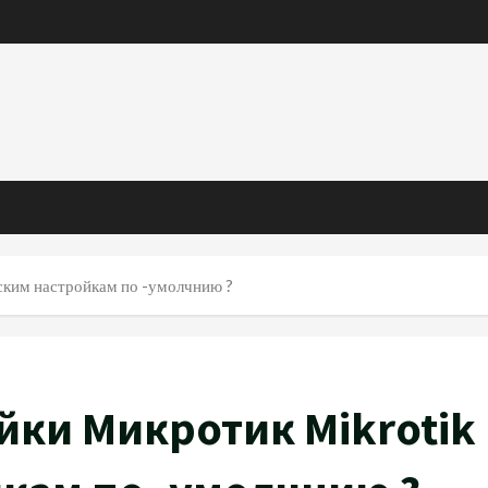
дским настройкам по -умолчнию ?
йки Микротик Mikrotik