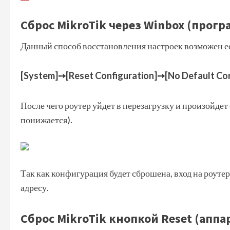
Сброс MikroTik через Winbox (прог
Данный способ восстановления настроек возможен ес
[System]➙
[Reset Configuration]➙[No Default Co
После чего роутер уйдет в перезагрузку и произойдет
понижается).
Так как конфигурация будет сброшена, вход на роуте
адресу.
Сброс MikroTik кнопкой Reset (апп