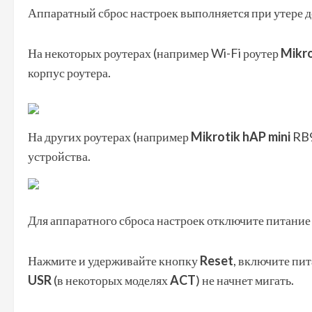
Аппаратный сброс настроек выполняется при утере до
На некоторых роутерах (например Wi-Fi роутер
Mikro
корпус роутера.
На других роутерах (например
Mikrotik hAP mini
RB9
устройства.
Для аппаратного сброса настроек отключите питание 
Нажмите и удерживайте кнопку
Reset
, включите пи
USR
(в некоторых моделях
ACT
) не начнет мигать.