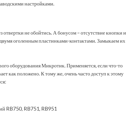
заводскими настройками.
ез отвертки не обойтись. А бонусом – отсутствие кнопки и
 с двумя оголенным пластинками-контактами. Замыкаем их
вого оборудования Микротик. Применяется, если что-то
ает как положено. К тому же, очень часто доступ к этому
ся:
рий RB750, RB751, RB951