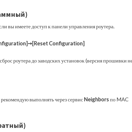
раммный)
ли вы имеете доступ к панели управления роутера.
nfiguration]➙[Reset Configuration]
 сброс роутера до заводских установок (версия прошивки н
р рекомендую выполнять через сервис
Neighbors
по MAC
аратный)