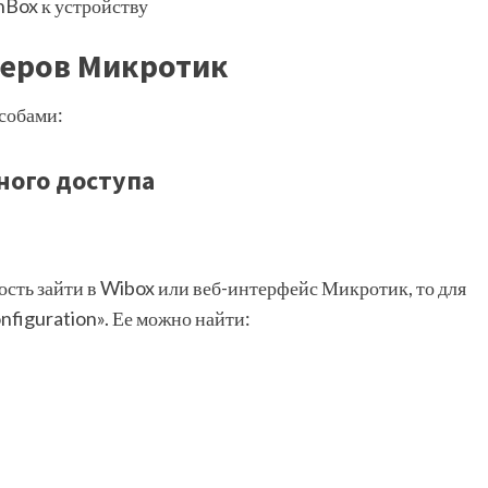
nBox к устройству
теров Микротик
собами:
ного доступа
ость зайти в Wibox или веб-интерфейс Микротик, то для
nfiguration». Ее можно найти: