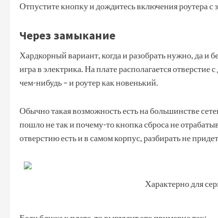
Отпустите кнопку и дождитесь включения роутера с 
Через замыкание
Хардкорный вариант, когда и разобрать нужно, да и б
игра в электрика. На плате располагается отверстие
чем-нибудь – и роутер как новенький.
Обычно такая возможность есть на большинстве сете
пошло не так и почему-то кнопка сброса не отрабатыв
отверстию есть и в самом корпус, разбирать не придет
Характерно для се
Если ближе к плате, то выглядит это примерно так: