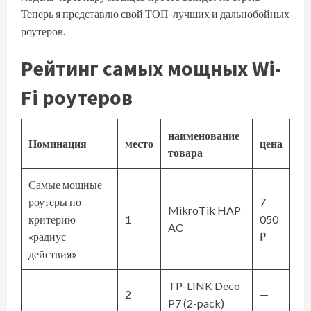
Теперь я представлю свой ТОП-лучших и дальнобойных
роутеров.
Рейтинг самых мощных Wi-
Fi роутеров
наименование
Номинация
место
цена
товара
Самые мощные
роутеры по
7
MikroTik HAP
критерию
1
050
AC
«радиус
₽
действия»
TP-LINK Deco
2
—
P7 (2-pack)