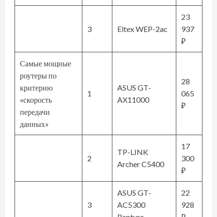
23
3
Eltex WEP-2ac
937
₽
Самые мощные
роутеры по
28
критерию
ASUS GT-
1
065
«скорость
AX11000
₽
передачи
данных»
17
TP-LINK
2
300
Archer C5400
₽
ASUS GT-
22
3
AC5300
928
Rapture
₽