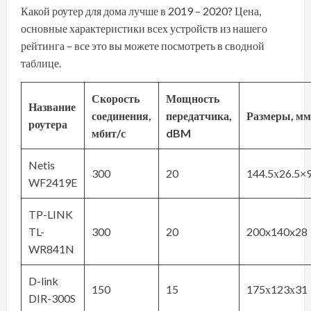
Какой роутер для дома лучше в 2019 – 2020? Цена,
основные характеристики всех устройств из нашего
рейтинга – все это вы можете посмотреть в сводной
таблице.
Скорость
Мощность
Название
соединения,
передатчика,
Размеры, мм
роутера
мбит/с
dBM
Netis
300
20
144.5х26.5×
WF2419E
TP-LINK
TL-
300
20
200x140x28
WR841N
D-link
150
15
175х123х31
DIR-300S