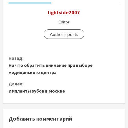
lightside2007
Editor
Author's posts
П
Назад:
На что обратить внимание при выборе
р
медицинского центра
о
Далее:
д
Импланты зубов в Москве
о
л
Добавить комментарий