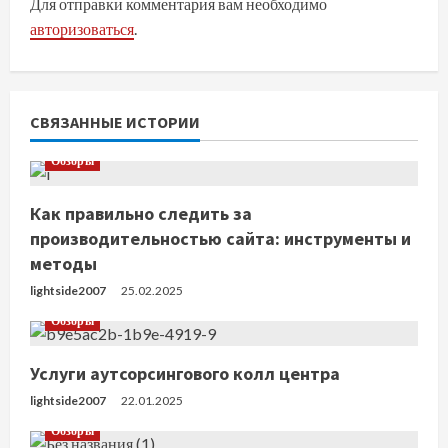
ж
Для отправки комментария вам необходимо
авторизоваться
.
и
т
ь
СВЯЗАННЫЕ ИСТОРИИ
ч
Обзоры
т
Как правильно следить за
производительностью сайта: инструменты и
е
методы
н
lightside2007
25.02.2025
Обзоры
и
е
Услуги аутсорсингового колл центра
lightside2007
22.01.2025
Обзоры