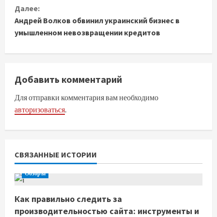
о
Далее:
д
Андрей Волков обвинил украинский бизнес в
умышленном невозвращении кредитов
о
л
Добавить комментарий
ж
Для отправки комментария вам необходимо
и
авторизоваться
.
т
ь
СВЯЗАННЫЕ ИСТОРИИ
ч
Обзоры
т
Как правильно следить за
е
производительностью сайта: инструменты и