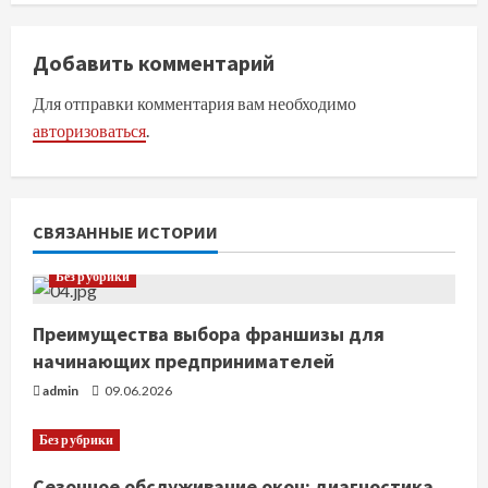
л
Добавить комментарий
ж
Для отправки комментария вам необходимо
и
авторизоваться
.
т
ь
СВЯЗАННЫЕ ИСТОРИИ
ч
Без рубрики
т
Преимущества выбора франшизы для
е
начинающих предпринимателей
н
admin
09.06.2026
и
Без рубрики
е
Сезонное обслуживание окон: диагностика,