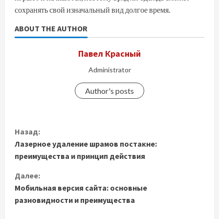
сохранять свой изначальный вид долгое время.
ABOUT THE AUTHOR
Павел Красный
Administrator
Author's posts
П
Назад:
Лазерное удаление шрамов постакне:
р
преимущества и принцип действия
о
Далее:
д
Мобильная версия сайта: основные
разновидности и преимущества
о