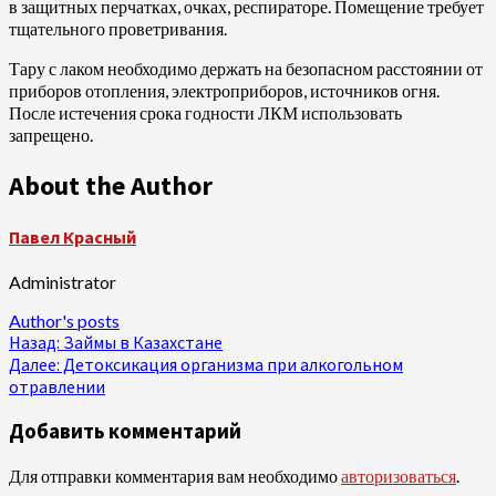
в защитных перчатках, очках, респираторе. Помещение требует
тщательного проветривания.
Тару с лаком необходимо держать на безопасном расстоянии от
приборов отопления, электроприборов, источников огня.
После истечения срока годности ЛКМ использовать
запрещено.
About the Author
Павел Красный
Administrator
Author's posts
Продолжить
Назад:
Займы в Казахстане
Далее:
Детоксикация организма при алкогольном
чтение
отравлении
Добавить комментарий
Для отправки комментария вам необходимо
авторизоваться
.