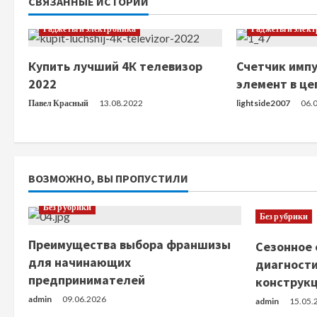
ж
СВЯЗАННЫЕ ИСТОРИИ
и
Гаджеты и электроника
Гаджеты и элек
т
Купить лучший 4К телевизор
Счетчик имп
2022
элемент в це
ь
Павел Красный
13.08.2022
lightside2007
06.
ч
т
е
ВОЗМОЖНО, ВЫ ПРОПУСТИЛИ
н
Без рубрики
Без рубрики
и
Преимущества выбора франшизы
Сезонное 
для начинающих
диагности
е
предпринимателей
конструк
admin
09.06.2026
admin
15.05.