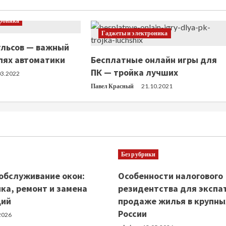
троника
Гаджеты и электроника
ульсов — важный
пях автоматики
Бесплатные онлайн игры для
ПК — тройка лучших
03.2022
Павел Красный
21.10.2021
Без рубрики
обслуживание окон:
Особенности налогового
ка, ремонт и замена
резидентства для экспа
ций
продаже жилья в крупны
России
2026