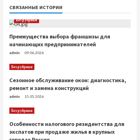
ь
СВЯЗАННЫЕ ИСТОРИИ
ч
Без рубрики
т
Преимущества выбора франшизы для
е
начинающих предпринимателей
н
admin
09.06.2026
и
Без рубрики
е
Сезонное обслуживание окон: диагностика,
ремонт и замена конструкций
admin
15.05.2026
Без рубрики
Особенности налогового резидентства для
экспатов при продаже жилья в крупных
городах России