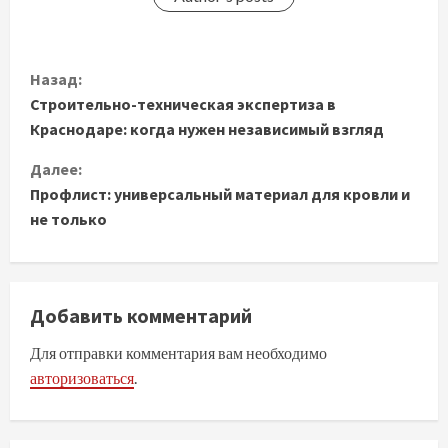
П
Назад:
Строительно-техническая экспертиза в
р
Краснодаре: когда нужен независимый взгляд
о
Далее:
д
Профлист: универсальный материал для кровли и
не только
о
л
Добавить комментарий
ж
Для отправки комментария вам необходимо
и
авторизоваться
.
т