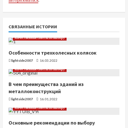
и
т
ь
СВЯЗАННЫЕ ИСТОРИИ
ч
Качественные советы по выбору
т
Особенности трехколесных колясок
е
lightside2007
16.03.2022
Качественные советы по выбору
н
В чем преимущества зданий из
и
металлоконструкций
е
lightside2007
16.01.2022
Качественные советы по выбору
Основные рекомендации по выбору