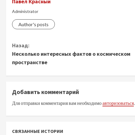
Павел Красный
Administrator
Author's posts
П
Назад:
Несколько интересных фактов о космическом
р
пространстве
о
д
Добавить комментарий
о
Для отправки комментария вам необходимо
авторизоваться
.
л
ж
СВЯЗАННЫЕ ИСТОРИИ