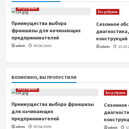
и
Без рубрики
т
Без рубрики
ь
Преимущества выбора
Сезонное обс
франшизы для начинающих
диагностика,
ч
предпринимателей
конструкций
admin
09.06.2026
т
admin
15.05.
е
н
ВОЗМОЖНО, ВЫ ПРОПУСТИЛИ
и
Без рубрики
Без рубрики
е
Преимущества выбора франшизы
Сезонное 
для начинающих
диагности
предпринимателей
конструк
admin
09.06.2026
admin
15