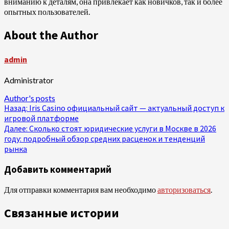
вниманию к деталям, она привлекает как новичков, так и более
опытных пользователей.
About the Author
admin
Administrator
Author's posts
Продолжить
Назад:
Iris Casino официальный сайт — актуальный доступ к
игровой платформе
чтение
Далее:
Сколько стоят юридические услуги в Москве в 2026
году: подробный обзор средних расценок и тенденций
рынка
Добавить комментарий
Для отправки комментария вам необходимо
авторизоваться
.
Связанные истории