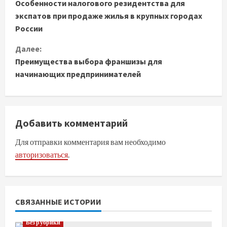
Особенности налогового резидентства для
р
экспатов при продаже жилья в крупных городах
о
России
д
Далее:
Преимущества выбора франшизы для
о
начинающих предпринимателей
л
ж
Добавить комментарий
и
Для отправки комментария вам необходимо
т
авторизоваться
.
ь
ч
СВЯЗАННЫЕ ИСТОРИИ
т
Без рубрики