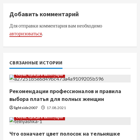
л
Добавить комментарий
ж
Для отправки комментария вам необходимо
и
авторизоваться
.
т
ь
СВЯЗАННЫЕ ИСТОРИИ
ч
Обувь, одежда и аксессуары
т
Рекомендации профессионалов и правила
е
выбора платья для полных женщин
н
lightside2007
17.08.2021
Обувь, одежда и аксессуары
и
е
Что означает цвет полосок на тельняшке