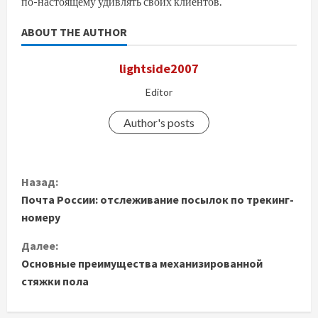
по-настоящему удивлять своих клиентов.
ABOUT THE AUTHOR
lightside2007
Editor
Author's posts
П
Назад:
Почта России: отслеживание посылок по трекинг-
р
номеру
о
Далее:
д
Основные преимущества механизированной
стяжки пола
о