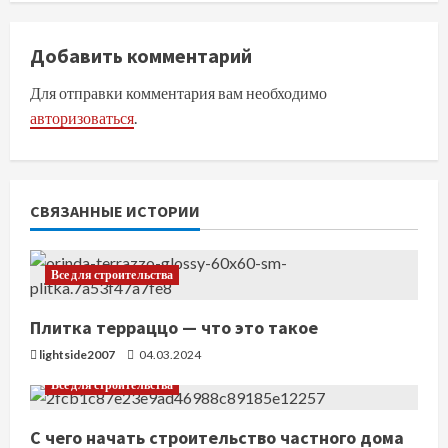
о
Добавить комментарий
л
Для отправки комментария вам необходимо
ж
авторизоваться
.
и
т
СВЯЗАННЫЕ ИСТОРИИ
ь
ч
Все для строительства
т
Плитка терраццо — что это такое
е
lightside2007
04.03.2024
Все для строительства
н
С чего начать строительство частного дома