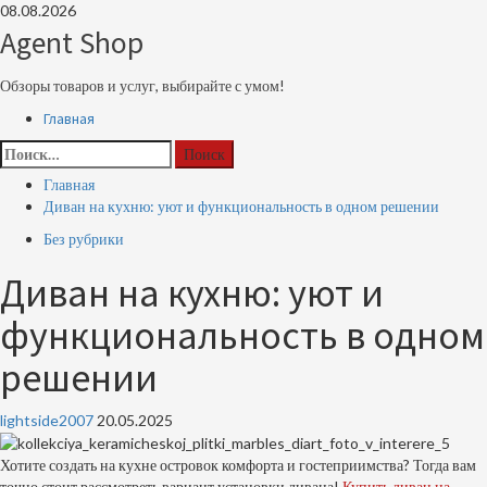
Перейти
08.08.2026
к
Agent Shop
содержимому
Обзоры товаров и услуг, выбирайте с умом!
Основное
Главная
меню
Найти:
Главная
Диван на кухню: уют и функциональность в одном решении
Без рубрики
Диван на кухню: уют и
функциональность в одном
решении
lightside2007
20.05.2025
Хотите создать на кухне островок комфорта и гостеприимства? Тогда вам
точно стоит рассмотреть вариант установки дивана!
Купить диван на