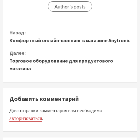
Author's posts
П
Назад:
Комфортный онлайн-шоппинг в магазине Anytronic
р
Далее:
о
Торговое оборудование для продуктового
д
магазина
о
л
Добавить комментарий
ж
Для отправки комментария вам необходимо
авторизоваться
.
и
т