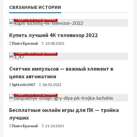
ь
СВЯЗАННЫЕ ИСТОРИИ
ч
Гаджеты и электроника
т
Купить лучший 4К телевизор 2022
е
Павел Красный
13.08.2022
Гаджеты и электроника
н
Счетчик импульсов — важный элемент в
и
цепях автоматики
е
lightside2007
06.03.2022
Гаджеты и электроника
Бесплатные онлайн игры для ПК — тройка
лучших
Павел Красный
21.10.2021