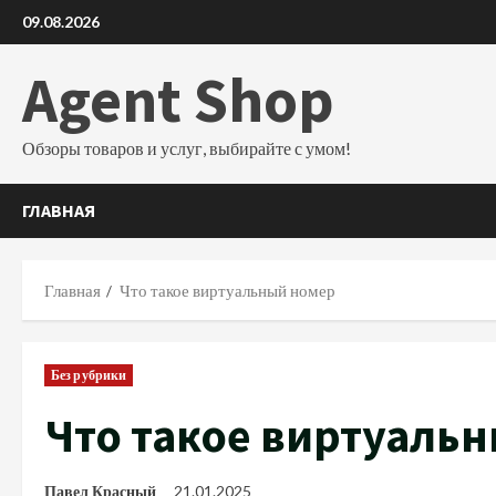
Перейти
09.08.2026
к
содержимому
Agent Shop
Обзоры товаров и услуг, выбирайте с умом!
ГЛАВНАЯ
Главная
Что такое виртуальный номер
Без рубрики
Что такое виртуаль
Павел Красный
21.01.2025