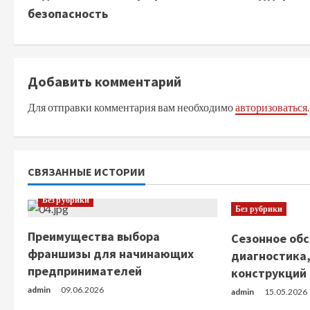
о
безопасность
д
о
Добавить комментарий
л
Для отправки комментария вам необходимо
авторизоваться
.
ж
и
СВЯЗАННЫЕ ИСТОРИИ
т
Без рубрики
Без рубрики
ь
Преимущества выбора
Сезонное обс
ч
франшизы для начинающих
диагностика,
предпринимателей
конструкций
т
admin
09.06.2026
admin
15.05.2026
е