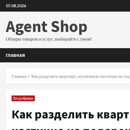
Перейти
07.08.2026
к
содержимому
Agent Shop
Обзоры товаров и услуг, выбирайте с умом!
ГЛАВНАЯ
Главная
Как разделить квартиру, купленную частично на по
Без рубрики
Как разделить квар