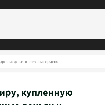
даренные деньги и ипотечные средства
тиру, купленную