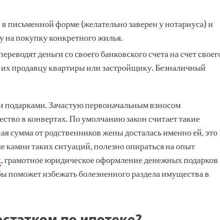
в письменной форме (желательно заверен у нотариуса) и
цу на покупку конкретного жилья.
ереводят деньги со своего банковского счета на счет своег
дит их продавцу квартиры или застройщику. Безналичный
и подарками. Зачастую первоначальным взносом
ство в конвертах. По умолчанию закон считает такие
ая сумма от родственников жены досталась именно ей, это
 камни таких ситуаций, полезно опираться на опыт
к
, грамотное юридическое оформление денежных подарков
ьбы поможет избежать болезненного раздела имущества в
остатком по ипотеке?