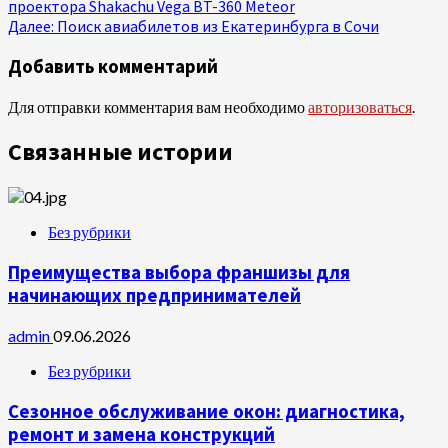
проектора Shakachu Vega BT-360 Meteor
чтение
Далее:
Поиск авиабилетов из Екатеринбурга в Сочи
Добавить комментарий
Для отправки комментария вам необходимо
авторизоваться
.
Связанные истории
Без рубрики
Преимущества выбора франшизы для
начинающих предпринимателей
admin
09.06.2026
Без рубрики
Сезонное обслуживание окон: диагностика,
ремонт и замена конструкций