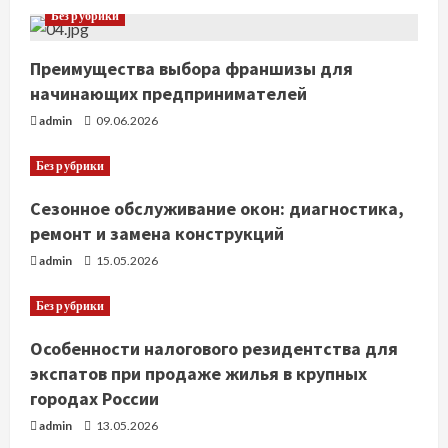
Без рубрики
т
Преимущества выбора франшизы для
е
начинающих предпринимателей
н
admin
09.06.2026
и
Без рубрики
е
Сезонное обслуживание окон: диагностика,
ремонт и замена конструкций
admin
15.05.2026
Без рубрики
Особенности налогового резидентства для
экспатов при продаже жилья в крупных
городах России
admin
13.05.2026