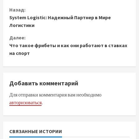
П
Назад:
System Logistic: Надежный Партнер в Мире
р
Логистики
о
Далее:
д
Что такое фрибеты и как они работают в ставках
на спорт
о
л
Добавить комментарий
ж
Для отправки комментария вам необходимо
и
авторизоваться
.
т
ь
СВЯЗАННЫЕ ИСТОРИИ
ч