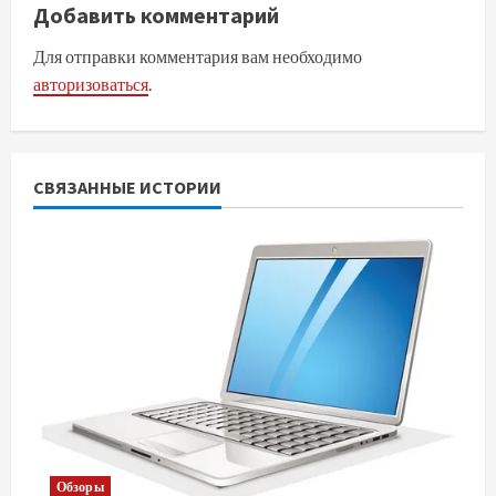
Добавить комментарий
л
Для отправки комментария вам необходимо
ж
авторизоваться
.
и
т
СВЯЗАННЫЕ ИСТОРИИ
ь
ч
т
е
н
и
Обзоры