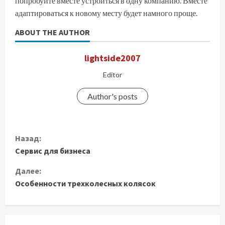
попробуйте вместе устроиться в одну компанию. Вместе
адаптироваться к новому месту будет намного проще.
ABOUT THE AUTHOR
lightside2007
Editor
Author's posts
П
Назад:
Сервис для бизнеса
р
Далее:
о
Особенности трехколесных колясок
д
о