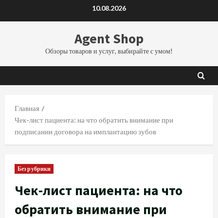
Перейти
10.08.2026
к
содержимому
Agent Shop
Обзоры товаров и услуг, выбирайте с умом!
Главная
Чек-лист пациента: на что обратить внимание при
подписании договора на имплантацию зубов
Без рубрики
Чек-лист пациента: на что
обратить внимание при