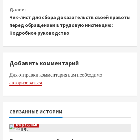
д
Далее:
о
Чек-лист для сбора доказательств своей правоты
перед обращением в трудовую инспекцию:
л
Подробное руководство
ж
и
Добавить комментарий
т
Для отправки комментария вам необходимо
ь
авторизоваться
.
ч
т
СВЯЗАННЫЕ ИСТОРИИ
е
Без рубрики
н