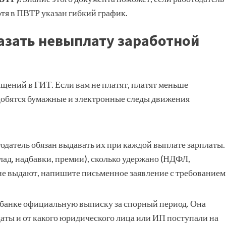
отя в ПВТР указан гибкий график.
казать невыплату заработной
ений в ГИТ. Если вам не платят, платят меньше
добятся бумажные и электронные следы движения
тодатель обязан выдавать их при каждой выплате зарплаты.
клад, надбавки, премии), сколько удержано (НДФЛ,
 не выдают, напишите письменное заявление с требованием
 банке официальную выписку за спорный период. Она
даты и от какого юридического лица или ИП поступали на