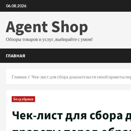
Перейти
06.08.2026
к
содержимому
Agent Shop
Обзоры товаров и услуг, выбирайте с умом!
ГЛАВНАЯ
Главная
Чек-лист для сбора доказательств своей правоты 
Без рубрики
Чек-лист для сбора 