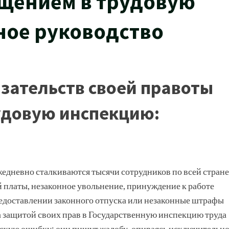
щением в трудовую
ное руководство
азательств своей правоты
удовую инспекцию:
жедневно сталкиваются тысячи сотрудников по всей стране
 платы, незаконное увольнение, принуждение к работе
редоставлении законного отпуска или незаконные штрафы
 за защитой своих прав в Государственную инспекцию труда
скую ошибку: они пишут жалобу, опираясь исключительн