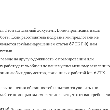
я.
Это ваш главный документ. В нем прописаны ваша
аботы. Если работодатель под разными предлогами не
е является грубым нарушением статьи 67 ТК РФ), вам
путями.
переводе на другую должность, о премировании или
ну работодатель обязан по вашему письменному заявлению
копии любых документов, связанных с работой (ст. 62 ТК
невыполнении обязанностей и пытаются уволить «по
. С ее помощью вы сможете доказать, что от вас требовал
ВТР).
Знание этого документа поможет, если работодатель