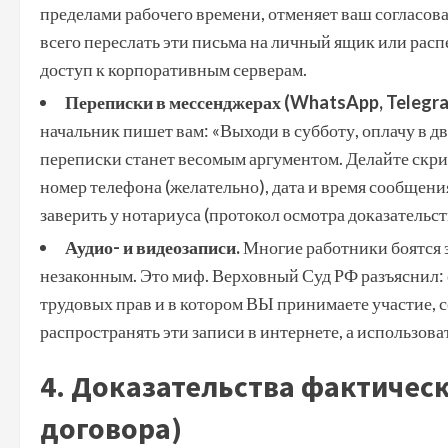
пределами рабочего времени, отменяет ваш согласо
всего переслать эти письма на личный ящик или расп
доступ к корпоративным серверам.
Переписки в мессенджерах (WhatsApp, Telegram
начальник пишет вам: «Выходи в субботу, оплачу в дв
переписки станет весомым аргументом. Делайте скри
номер телефона (желательно), дата и время сообщения
заверить у нотариуса (протокол осмотра доказательст
Аудио- и видеозаписи.
Многие работники боятся з
незаконным. Это миф. Верховный Суд РФ разъяснил:
трудовых прав и в котором ВЫ принимаете участие, с
распространять эти записи в интернете, а использов
4. Доказательства фактическ
договора)