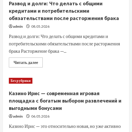
долгами
Развод и долги: Что делать с общими
умершего
родственника:
кредитами и потребительскими
пошаговая
обязательствами после расторжения брака
инструкция
для
наследников
admin
08.05.2026
Развод и долги: Что делать с общими кредитами и
потребительскими обязательствами после расторжения
брака Расторжение брака —...
Прочитать
Читать далее
больше
о
Развод
и
Без рубрики
долги:
Что
делать
Казино Ирис — современная игровая
с
общими
площадка с богатым выбором развлечений и
кредитами
выгодными бонусами
и
потребительскими
обязательствами
admin
06.05.2026
после
расторжения
Казино Ирис — это относительно новая, но уже активно
брака