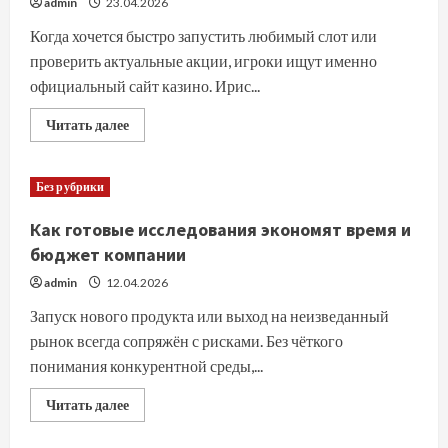
admin
23.04.2026
Audi
S4?
Когда хочется быстро запустить любимый слот или
проверить актуальные акции, игроки ищут именно
официальный сайт казино. Ирис...
Прочитать
Читать далее
больше
о
Ирис
казино
Без рубрики
официальный
сайт
—
Как готовые исследования экономят время и
прямой
доступ
бюджет компании
к
играм
admin
12.04.2026
и
бонусам
Запуск нового продукта или выход на неизведанный
рынок всегда сопряжён с рисками. Без чёткого
понимания конкурентной среды,...
Прочитать
Читать далее
больше
о
Как