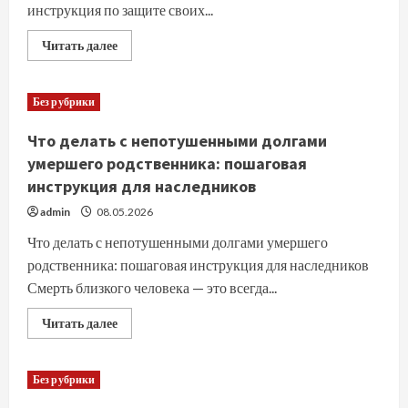
инструкция по защите своих...
Прочитать
Читать далее
больше
о
Что
делать,
Без рубрики
если
химчистка
отказывается
Что делать с непотушенными долгами
признавать
свою
умершего родственника: пошаговая
вину
инструкция для наследников
в
повреждении
любимой
admin
08.05.2026
одежды:
подробная
Что делать с непотушенными долгами умершего
инструкция
по
родственника: пошаговая инструкция для наследников
защите
Смерть близкого человека — это всегда...
своих
прав
Прочитать
Читать далее
больше
о
Что
делать
Без рубрики
с
непотушенными