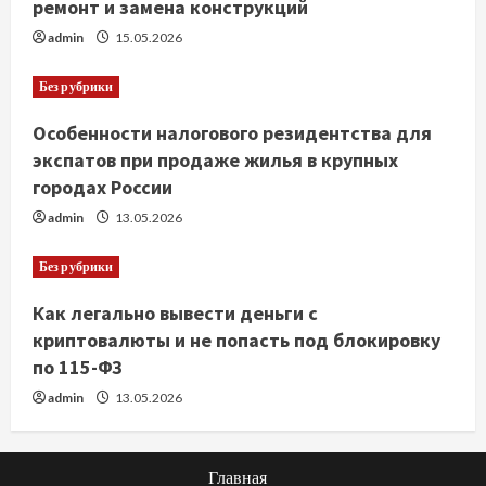
ремонт и замена конструкций
admin
15.05.2026
Без рубрики
Особенности налогового резидентства для
экспатов при продаже жилья в крупных
городах России
admin
13.05.2026
Без рубрики
Как легально вывести деньги с
криптовалюты и не попасть под блокировку
по 115-ФЗ
admin
13.05.2026
Главная