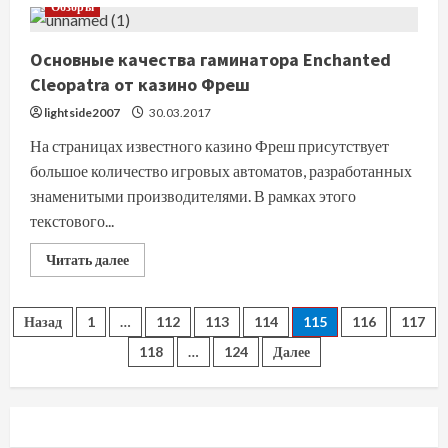
Электрические
Обзоры
розетки:
разновидности
Основные качества гаминатора Enchanted
Cleopatra от казино Фреш
lightside2007
30.03.2017
На страницах известного казино Фреш присутствует
большое количество игровых автоматов, разработанных
знаменитыми производителями. В рамках этого
текстового...
Прочитать
Читать далее
больше
о
Основные
качества
Пагинация
Назад
1
…
112
113
114
115
116
117
гаминатора
Enchanted
118
…
124
Далее
Cleopatra
записей
от
казино
Фреш