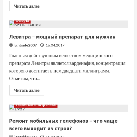
Прочитать
Читать далее
больше
о
Игровые
Обзоры
автоматы
на
реальные
Левитра – мощный препарат для мужчин
деньги
в
онлайн
lightside2007
16.04.2017
казино
Главным действующим веществом медицинского
препарата Левитры является варденафил, концентрация
которого достигает в нем двадцати миллиграмм.
Отметим, что...
Прочитать
Читать далее
больше
о
Левитра
Гаджеты и электроника
–
мощный
препарат
Ремонт мобильных телефонов – что чаще
для
мужчин
всего выходит из строя?
lightside2007
15.04.2017