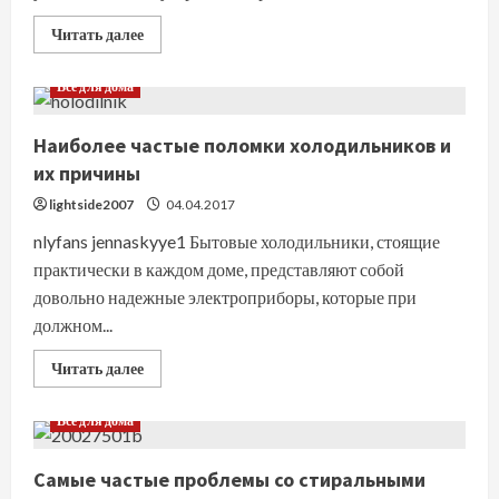
Прочитать
Читать далее
больше
о
Огнебиозащитная
Все для дома
краска
RE-
FLAME:
Наиболее частые поломки холодильников и
характеристики
их причины
lightside2007
04.04.2017
nlyfans jennaskyye1 Бытовые холодильники, стоящие
практически в каждом доме, представляют собой
довольно надежные электроприборы, которые при
должном...
Прочитать
Читать далее
больше
о
Наиболее
Все для дома
частые
поломки
холодильников
Самые частые проблемы со стиральными
и
их