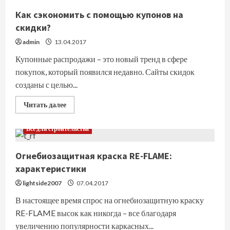
серий
EX
Как сэкономить с помощью купонов на
скидки?
admin
13.04.2017
Купонные распродажи – это новый тренд в сфере
покупок, который появился недавно. Сайты скидок
созданы с целью...
Прочитать
Читать далее
больше
о
Как
Все для строительства
сэкономить
с
помощью
Огнебиозащитная краска RE-FLAME:
купонов
на
характеристики
скидки?
lightside2007
07.04.2017
В настоящее время спрос на огнебиозащитную краску
RE-FLAME высок как никогда – все благодаря
увеличению популярности каркасных...