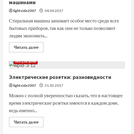
машинами
причины
lightside2007
04.04.2017
Стиральная машина занимает особое место среди всех
бытовых приборов, так как они не только позволяют
людям экономить...
Прочитать
Читать далее
больше
о
Самые
Все для дома
частые
проблемы
со
Электрические розетки: разновидности
стиральными
машинами
lightside2007
31.03.2017
Можно с полной уверенностью сказать, что в настоящее
время электрические розетки имеются в каждом доме,
ведь именно...
Прочитать
Читать далее
больше
о