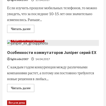
Если изучить прошлое мобильных телефонов, то можно
увидеть, что за последние 10-15 лет они значительно
изменились. Раньше...
Прочитать
Читать далее
больше
о
Ремонт
Гаджеты и электроника
мобильных
телефонов
–
Особенности коммутаторов Juniper серий EX
что
чаще
всего
lightside2007
14.04.2017
выходит
из
С каждым годом конкуренция между различными
строя?
компаниями растет, а потому им постоянно требуются
новые решения в любых...
Прочитать
Читать далее
больше
о
Особенности
коммутаторов
Все для дома
Juniper