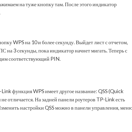
нажимаем на туже кнопку там. После этого индикатор
.
нопку WPS на 10 и более секунду. Выйдет лист с отчетом,
С на 3 секунды, пока индикатор начнет мигать. Теперь с
одим соответствующий PIN.
Link функция WPS имеет другое название: QSS (Quick
не отличается. На задней панели роутеров TP-Link есть
. Изменить настройки QSS можно в панели управления, мен