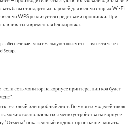
ожнее — производители зачастую использовали одинаковые
вать базы стандартных паролей для взлома старых Wi-Fi
т взлома WPS реализуется средствами прошивки. При
анавливаться временная блокировка.
ра обеспечивает максимальную защиту от взлома сети через
d Setup.
 если есть монитор на корпусе принтера, пин код будет
мент”.
ать тестовый или пробный лист. Во многих моделей такая
ть, можно воспользоваться меню устройства на корпусе
у “Отмена” пока зеленый индикатор не начнет мигать.