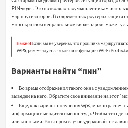
Со старыми моделями роутеров ситуация гораздо сл
PIN-коды. Это позволяло злоумышленникам использо
маршрутизаторов. В современных роутерах защита о
многократном неправильном вводе пароля может уст
Важно!
Если вы не уверены, что прошивка маршрутизато
WPS, рекомендуется отключить функцию Wi-Fi Protecte
Варианты найти “пин”
Во время отображения такого окна с уведомлением,
выведен на него. Обратите свое внимание на этот “мо
Еще, как вариант получения wps, можно распечат
информация выводится именно туда. Чтобы это сдела
или кнопками. Во втором случае удерживайте клавиш