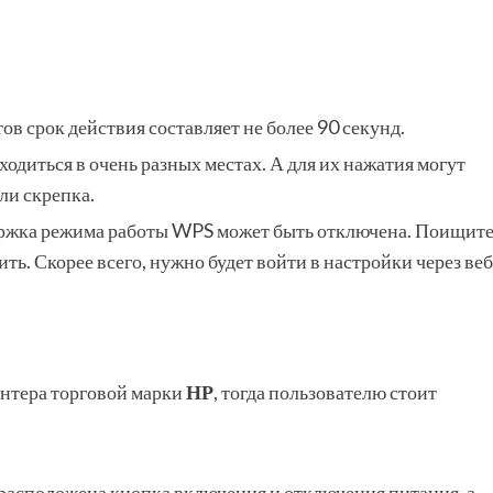
ов срок действия составляет не более 90 секунд.
ходиться в очень разных местах. А для их нажатия могут
ли скрепка.
ржка режима работы WPS может быть отключена. Поищит
ть. Скорее всего, нужно будет войти в настройки через веб
интера торговой марки
НР
, тогда пользователю стоит
й расположена кнопка включения и отключения питания, а