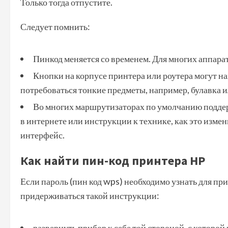
Только тогда отпустите.
Следует помнить:
Пинкод меняется со временем. Для многих аппарат
Кнопки на корпусе принтера или роутера могут на
потребоваться тонкие предметы, например, булавка и
Во многих маршрутизаторах по умолчанию подде
в интернете или инструкции к технике, как это измени
интерфейс.
Как найти пин-код принтера HP
Если пароль (пин код wps) необходимо узнать для пр
придерживаться такой инструкции:
развернуть прибор к себе той стороной, с которо