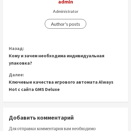
admin
Administrator
Author's posts
П
Назад:
Кому и зачем необходима индивидуальная
р
упаковка?
о
Далее:
д
Ключевые качества игрового автомата Always
Hot с сайта GMS Deluxe
о
л
Добавить комментарий
ж
Для отправки комментария вам необходимо