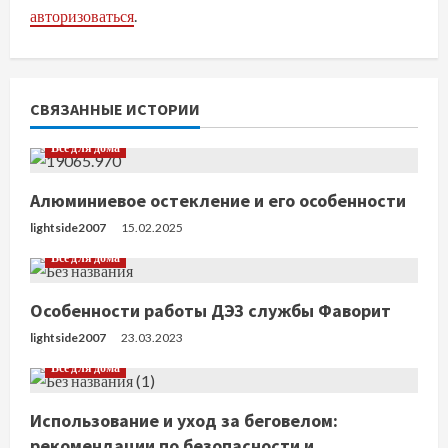
и
авторизоваться
.
т
ь
СВЯЗАННЫЕ ИСТОРИИ
ч
Все для дома
т
Алюминиевое остекление и его особенности
е
lightside2007
15.02.2025
н
Все для дома
и
Особенности работы ДЭЗ службы Фаворит
е
lightside2007
23.03.2023
Все для дома
Использование и уход за беговелом:
рекомендации по безопасности и