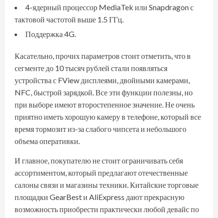
4-ядерный процессор MediaTek или Snapdragon с
тактовой частотой выше 1.5 ГГц.
Поддержка 4G.
Касательно, прочих параметров стоит отметить, что в
сегменте до 10 тысяч рублей стали появляться
устройства с FView дисплеями, двойными камерами,
NFC
,
быстрой зарядкой
. Все эти функции полезны, но
при выборе имеют второстепенное значение. Не очень
приятно иметь
хорошую камеру
в телефоне, который все
время тормозит из-за слабого чипсета и небольшого
объема оперативки.
И главное, покупателю не стоит ограничивать себя
ассортиментом, который предлагают отечественные
салоны связи и магазины техники. Китайские торговые
площадки
GearBest
и
AliExpress
дают прекрасную
возможность приобрести практически любой девайс по