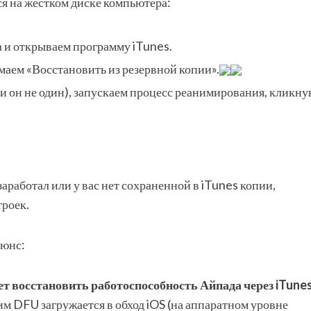
ся на жестком диске компьютера:
 и открываем программу iTunes.
маем «Восстановить из резервной копии».
ли он не один), запускаем процесс реанимирования, кликну
аработал или у вас нет сохраненной в iTunes копии,
троек.
тюнс:
ет восстановить работоспособность Айпада через iTune
им DFU загружается в обход iOS (на аппаратном уровне