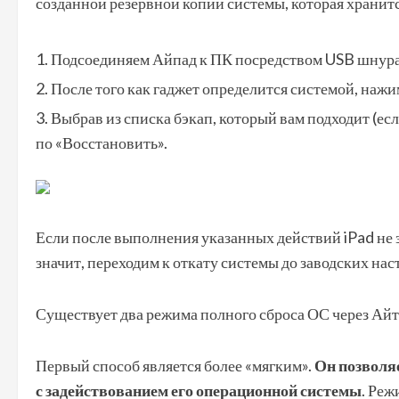
созданной резервной копии системы, которая хранит
Подсоединяем Айпад к ПК посредством USB шнура
После того как гаджет определится системой, нажи
Выбрав из списка бэкап, который вам подходит (ес
по «Восстановить».
Если после выполнения указанных действий iPad не з
значит, переходим к откату системы до заводских нас
Существует два режима полного сброса ОС через Ай
Первый способ является более «мягким».
Он позволя
с задействованием его операционной системы
. Реж