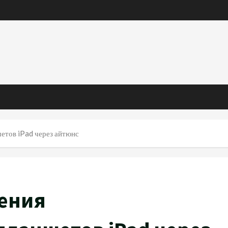
етов iPad через айтюнс
ения