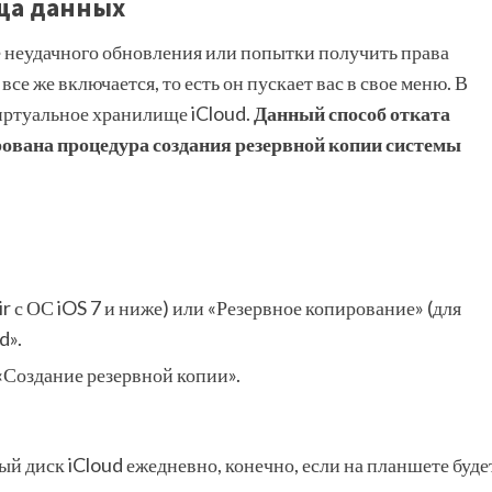
ща данных
 неудачного обновления или попытки получить права
все же включается, то есть он пускает вас в свое меню. В
иртуальное хранилище iCloud.
Данный способ отката
рована процедура создания резервной копии системы
r с ОС iOS 7 и ниже) или «Резервное копирование» (для
d».
«Создание резервной копии».
ый диск iCloud ежедневно, конечно, если на планшете буде