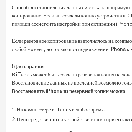
Способ восстановления данных из бэкапа напрямую з
копирование. Если вы создали копию устройства в iC
помощи ассистента настройки при
активации iPhon
Если резервное копирование выполнялось на компьют
любой момент, но только при
подключении iPhone к 
!Для справки
В iTunes может быть создана резервная копия на лок
Восстановление данных из последней возможно толь
Восстановить iPhone из резервной копии можно:
На компьютере в iTunes в любое время.
Непосредственно на устройстве только при его акт