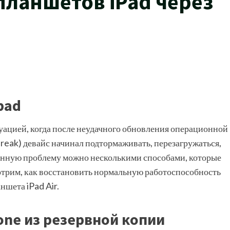
планшетов iPad через
pad
туацией, когда после неудачного обновления операционной
break) девайс начинал подтормаживать, перезагружаться,
данную проблему можно несколькими способами, которые
трим, как восстановить нормальную работоспособность
ншета iPad Air.
one из резервной копии