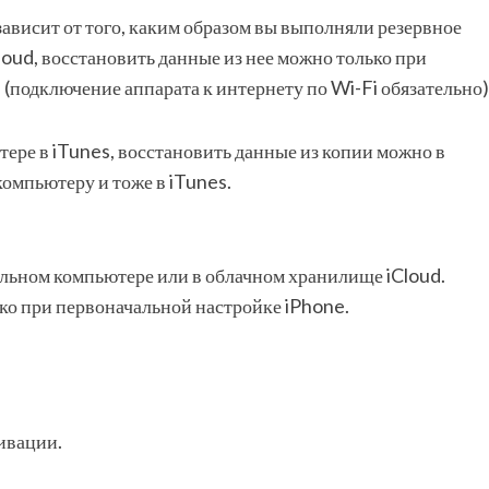
ависит от того, каким образом вы выполняли резервное
loud, восстановить данные из нее можно только при
e
(подключение аппарата к интернету по Wi-Fi обязательно)
ере в iTunes, восстановить данные из копии можно в
компьютеру
и тоже в iTunes.
альном компьютере или в облачном хранилище iCloud.
ко при первоначальной настройке iPhone.
ивации.