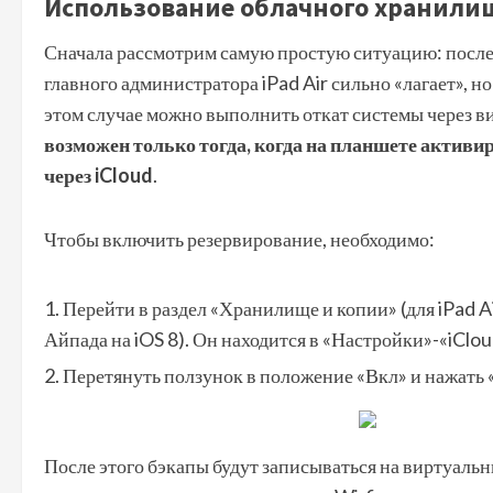
Использование облачного хранили
Сначала рассмотрим самую простую ситуацию: после
главного администратора iPad Air сильно «лагает», но 
этом случае можно выполнить откат системы через в
возможен только тогда, когда на планшете активи
через iCloud
.
Чтобы включить резервирование, необходимо:
Перейти в раздел «Хранилище и копии» (для iPad Ai
Айпада на iOS 8). Он находится в «Настройки»-«iClou
Перетянуть ползунок в положение «Вкл» и нажать 
После этого бэкапы будут записываться на виртуальн