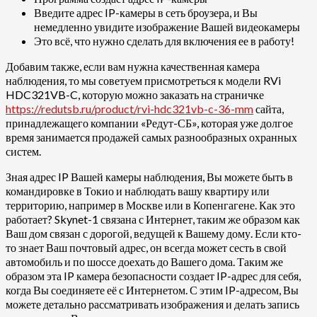
Введите адрес IP-камеры в сеть броузера, и Вы
немедленно увидите изображение Вашей видеокамеры
Это всё, что нужно сделать для включения ее в работу!
Добавим также, если вам нужна качественная камера
наблюдения, то мы советуем присмотреться к модели RVi
HDC321VB-C, которую можно заказать на страничке
https://redutsb.ru/product/rvi-hdc321vb-c-36-mm
сайта,
принадлежащего компании «Редут-СБ», которая уже долгое
время занимается продажей самых разнообразных охранных
систем.
Зная адрес IP Вашей камеры наблюдения, Вы можете быть в
командировке в Токио и наблюдать вашу квартиру или
территорию, например в Москве или в Копенгагене. Как это
работает? Skynet-1 связана с Интернет, таким же образом как
Ваш дом связан с дорогой, ведущей к Вашему дому. Если кто-
то знает Ваш почтовый адрес, он всегда может сесть в свой
автомобиль и по шоссе доехать до Вашего дома. Таким же
образом эта IP камера безопасности создает IP-адрес для себя,
когда Вы соединяете её с Интернетом. С этим IP-адресом, Вы
можете детально рассматривать изображения и делать запись